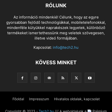
RÓLUNK
Az információ mindenkié! Célunk, hogy az egyre
gyorsabban fejlődő technológiákkal, mobiletelefonokkal,
mindenféle kütyükkel naprakészek legyetek, különböző
termékeket ismertethessünk meg veletek szövegesen,
illetve videó formájában.
Kapcsolat:
info@tech2.hu
KÖVESS MINKET
Főoldal
Impresszum
Hivatalos oldalak, kapcsolat
Copyright © 2023 -
Tech2.hu
/// A weboldalunk a
Prémium