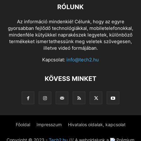
RÓLUNK
Az információ mindenkié! Célunk, hogy az egyre
gyorsabban fejlődő technológiákkal, mobiletelefonokkal,
mindenféle kütyükkel naprakészek legyetek, különböző
termékeket ismertethessünk meg veletek szövegesen,
illetve videó formájában.
Kapcsolat:
info@tech2.hu
KÖVESS MINKET
Főoldal
Impresszum
Hivatalos oldalak, kapcsolat
Copyright © 2023 -
Tech2.hu
/// A weboldalunk a
Prémium