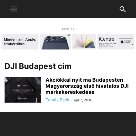
- Hirdetés -
DJI Budapest cím
Akciókkal nyit ma Budapesten
Magyarország első hivatalos DJI
márkakereskedése
Tamás Zsolt
-
ápr 7, 2018