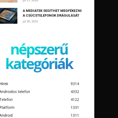
júl 31, 2026
A MEDIATEK SEGÍTHET MEGFÉKEZNI
A CSÚCSTELEFONOK DRÁGULÁSÁT
júl 30, 2026
népszerű
kategóriák
Hírek
9314
Androidos telefon
4332
Telefon
4122
Platform
1331
Android
1311