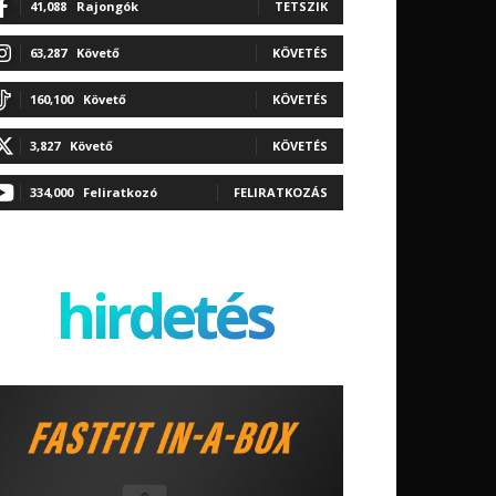
41,088
Rajongók
TETSZIK
63,287
Követő
KÖVETÉS
160,100
Követő
KÖVETÉS
3,827
Követő
KÖVETÉS
334,000
Feliratkozó
FELIRATKOZÁS
hirdetés