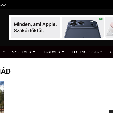
SOLAT
K
SZOFTVER
HARDVER
TECHNOLÓGIA
G
MÁD