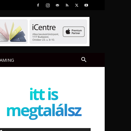
AMING
itt is
megtalálsz