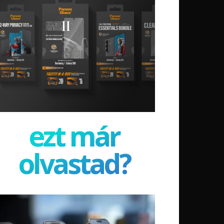
ezt már
olvastad?