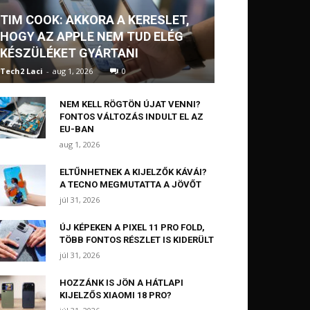
TIM COOK: AKKORA A KERESLET,
HOGY AZ APPLE NEM TUD ELÉG
KÉSZÜLÉKET GYÁRTANI
Tech2 Laci
-
aug 1, 2026
0
NEM KELL RÖGTÖN ÚJAT VENNI?
FONTOS VÁLTOZÁS INDULT EL AZ
EU-BAN
aug 1, 2026
ELTŰNHETNEK A KIJELZŐK KÁVÁI?
A TECNO MEGMUTATTA A JÖVŐT
júl 31, 2026
ÚJ KÉPEKEN A PIXEL 11 PRO FOLD,
TÖBB FONTOS RÉSZLET IS KIDERÜLT
júl 31, 2026
HOZZÁNK IS JÖN A HÁTLAPI
KIJELZŐS XIAOMI 18 PRO?