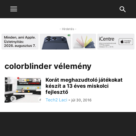
- Hirdetés -
colorblinder vélemény
Korát meghazudtoló játékokat
készít a 13 éves miskolci
fejlesztő
Tech2 Laci
-
júl 30, 2016