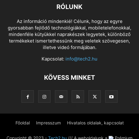
RÓLUNK
Az információ mindenkié! Célunk, hogy az egyre
gyorsabban fejlődő technológiákkal, mobiletelefonokkal,
mindenféle kütyükkel naprakészek legyetek, különböző
termékeket ismertethessünk meg veletek szövegesen,
illetve videó formájában.
Kapcsolat:
info@tech2.hu
KÖVESS MINKET
Főoldal
Impresszum
Hivatalos oldalak, kapcsolat
Copyright © 2023 -
Tech2.hu
/// A weboldalunk a
Prémium