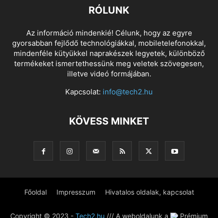
RÓLUNK
Az információ mindenkié! Célunk, hogy az egyre
gyorsabban fejlődő technológiákkal, mobiletelefonokkal,
mindenféle kütyükkel naprakészek legyetek, különböző
termékeket ismertethessünk meg veletek szövegesen,
illetve videó formájában.
Kapcsolat:
info@tech2.hu
KÖVESS MINKET
Főoldal
Impresszum
Hivatalos oldalak, kapcsolat
Copyright © 2023 -
Tech2.hu
/// A weboldalunk a
Prémium