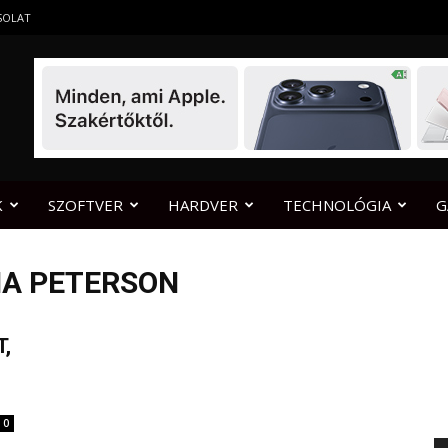
SOLAT
K
SZOFTVER
HARDVER
TECHNOLÓGIA
G
IA PETERSON
,
0