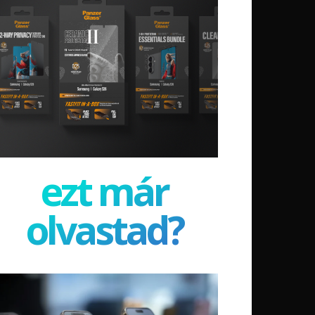
ezt már
olvastad?