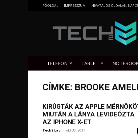
FŐOLDAL
IMPRESSZUM
HIVATALOS OLDALAK, KAPC
Tech2.hu
TELEFON
TABLET
NOTEBOO
CÍMKE: BROOKE AMEL
KIRÚGTÁK AZ APPLE MÉRNÖKÖT
MIUTÁN A LÁNYA LEVIDEÓZTA
AZ IPHONE X-ET
Tech2 Laci
-
okt 30, 2017