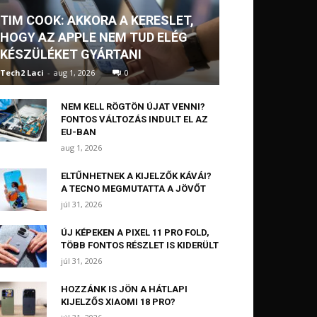
TIM COOK: AKKORA A KERESLET,
HOGY AZ APPLE NEM TUD ELÉG
KÉSZÜLÉKET GYÁRTANI
Tech2 Laci
-
aug 1, 2026
0
NEM KELL RÖGTÖN ÚJAT VENNI?
FONTOS VÁLTOZÁS INDULT EL AZ
EU-BAN
aug 1, 2026
ELTŰNHETNEK A KIJELZŐK KÁVÁI?
A TECNO MEGMUTATTA A JÖVŐT
júl 31, 2026
ÚJ KÉPEKEN A PIXEL 11 PRO FOLD,
TÖBB FONTOS RÉSZLET IS KIDERÜLT
júl 31, 2026
HOZZÁNK IS JÖN A HÁTLAPI
KIJELZŐS XIAOMI 18 PRO?