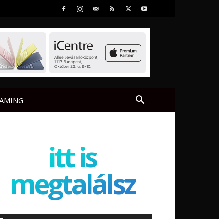
AMING
itt is
megtalálsz