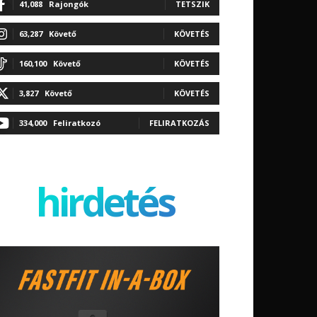
41,088
Rajongók
TETSZIK
63,287
Követő
KÖVETÉS
160,100
Követő
KÖVETÉS
3,827
Követő
KÖVETÉS
334,000
Feliratkozó
FELIRATKOZÁS
hirdetés