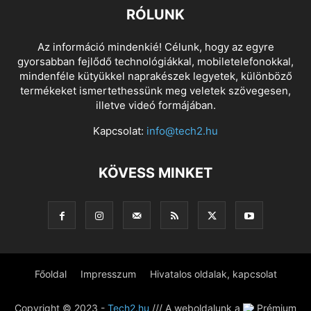
RÓLUNK
Az információ mindenkié! Célunk, hogy az egyre
gyorsabban fejlődő technológiákkal, mobiletelefonokkal,
mindenféle kütyükkel naprakészek legyetek, különböző
termékeket ismertethessünk meg veletek szövegesen,
illetve videó formájában.
Kapcsolat:
info@tech2.hu
KÖVESS MINKET
Főoldal
Impresszum
Hivatalos oldalak, kapcsolat
Copyright © 2023 -
Tech2.hu
/// A weboldalunk a
Prémium