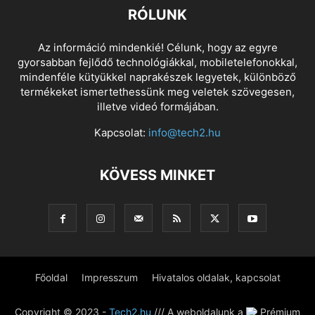
RÓLUNK
Az információ mindenkié! Célunk, hogy az egyre
gyorsabban fejlődő technológiákkal, mobiletelefonokkal,
mindenféle kütyükkel naprakészek legyetek, különböző
termékeket ismertethessünk meg veletek szövegesen,
illetve videó formájában.
Kapcsolat:
info@tech2.hu
KÖVESS MINKET
Főoldal
Impresszum
Hivatalos oldalak, kapcsolat
Copyright © 2023 -
Tech2.hu
/// A weboldalunk a
Prémium