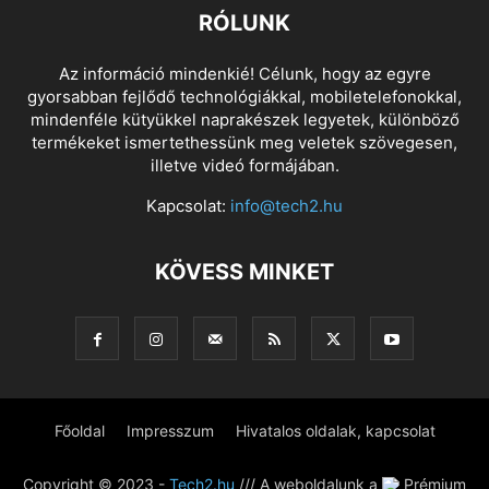
RÓLUNK
Az információ mindenkié! Célunk, hogy az egyre
gyorsabban fejlődő technológiákkal, mobiletelefonokkal,
mindenféle kütyükkel naprakészek legyetek, különböző
termékeket ismertethessünk meg veletek szövegesen,
illetve videó formájában.
Kapcsolat:
info@tech2.hu
KÖVESS MINKET
Főoldal
Impresszum
Hivatalos oldalak, kapcsolat
Copyright © 2023 -
Tech2.hu
/// A weboldalunk a
Prémium