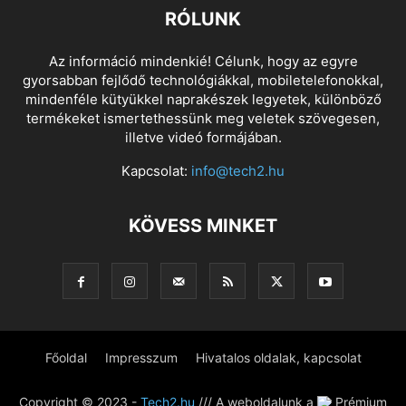
RÓLUNK
Az információ mindenkié! Célunk, hogy az egyre
gyorsabban fejlődő technológiákkal, mobiletelefonokkal,
mindenféle kütyükkel naprakészek legyetek, különböző
termékeket ismertethessünk meg veletek szövegesen,
illetve videó formájában.
Kapcsolat:
info@tech2.hu
KÖVESS MINKET
Főoldal
Impresszum
Hivatalos oldalak, kapcsolat
Copyright © 2023 -
Tech2.hu
/// A weboldalunk a
Prémium