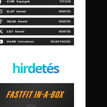
41,088
Rajongók
TETSZIK
63,287
Követő
KÖVETÉS
160,200
Követő
KÖVETÉS
3,827
Követő
KÖVETÉS
334,000
Feliratkozó
FELIRATKOZÁS
hirdetés