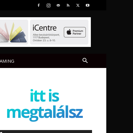
AMING
itt is
megtalálsz