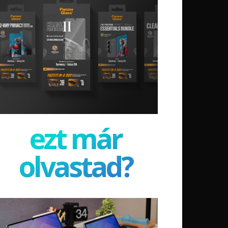
ezt már
olvastad?