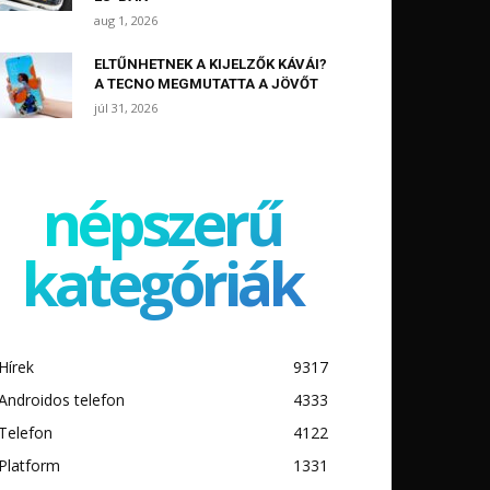
aug 1, 2026
ELTŰNHETNEK A KIJELZŐK KÁVÁI?
A TECNO MEGMUTATTA A JÖVŐT
júl 31, 2026
népszerű
kategóriák
Hírek
9317
Androidos telefon
4333
Telefon
4122
Platform
1331