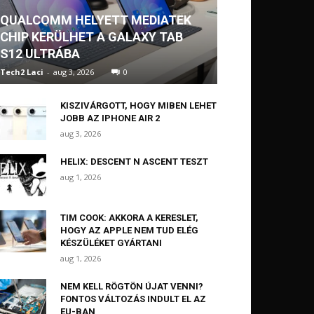
QUALCOMM HELYETT MEDIATEK
CHIP KERÜLHET A GALAXY TAB
S12 ULTRÁBA
Tech2 Laci
-
aug 3, 2026
0
KISZIVÁRGOTT, HOGY MIBEN LEHET
JOBB AZ IPHONE AIR 2
aug 3, 2026
HELIX: DESCENT N ASCENT TESZT
aug 1, 2026
TIM COOK: AKKORA A KERESLET,
HOGY AZ APPLE NEM TUD ELÉG
KÉSZÜLÉKET GYÁRTANI
aug 1, 2026
NEM KELL RÖGTÖN ÚJAT VENNI?
FONTOS VÁLTOZÁS INDULT EL AZ
EU-BAN