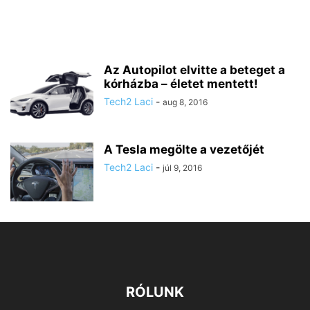
Az Autopilot elvitte a beteget a
kórházba – életet mentett!
Tech2 Laci
-
aug 8, 2016
A Tesla megölte a vezetőjét
Tech2 Laci
-
júl 9, 2016
RÓLUNK