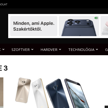
SOLAT
K
SZOFTVER
HARDVER
TECHNOLÓGIA
G
 3