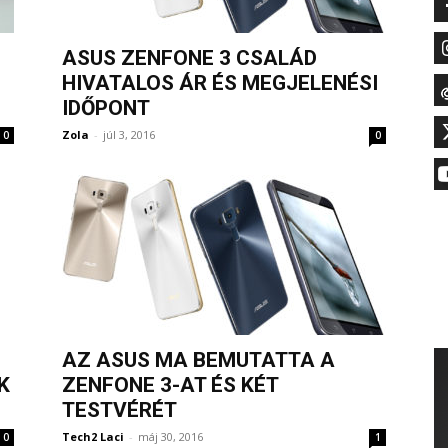
ASUS ZENFONE 3 CSALÁD
HIVATALOS ÁR ÉS MEGJELENÉSI
IDŐPONT
Zola
-
júl 3, 2016
0
0
AZ ASUS MA BEMUTATTA A
K
ZENFONE 3-AT ÉS KÉT
TESTVÉRÉT
Tech2 Laci
-
máj 30, 2016
0
1