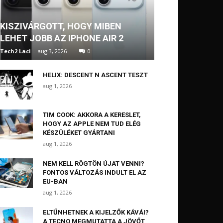
KISZIVÁRGOTT, HOGY MIBEN
LEHET JOBB AZ IPHONE AIR 2
Tech2 Laci
-
aug 3, 2026
0
HELIX: DESCENT N ASCENT TESZT
aug 1, 2026
TIM COOK: AKKORA A KERESLET,
HOGY AZ APPLE NEM TUD ELÉG
KÉSZÜLÉKET GYÁRTANI
aug 1, 2026
NEM KELL RÖGTÖN ÚJAT VENNI?
FONTOS VÁLTOZÁS INDULT EL AZ
EU-BAN
aug 1, 2026
ELTŰNHETNEK A KIJELZŐK KÁVÁI?
A TECNO MEGMUTATTA A JÖVŐT