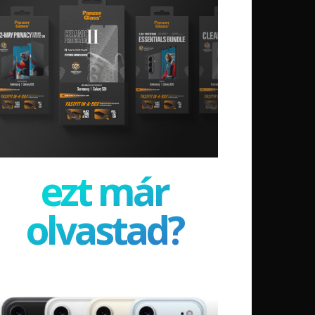
ezt már
olvastad?