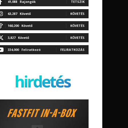
41,088
Rajongók
TETSZIK
63,287
Követő
KÖVETÉS
160,200
Követő
KÖVETÉS
3,827
Követő
KÖVETÉS
334,000
Feliratkozó
FELIRATKOZÁS
hirdetés