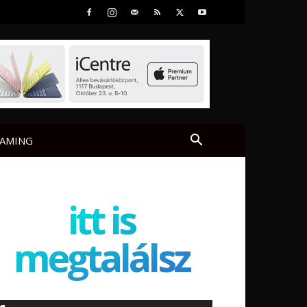
AMING
itt is
megtalálsz