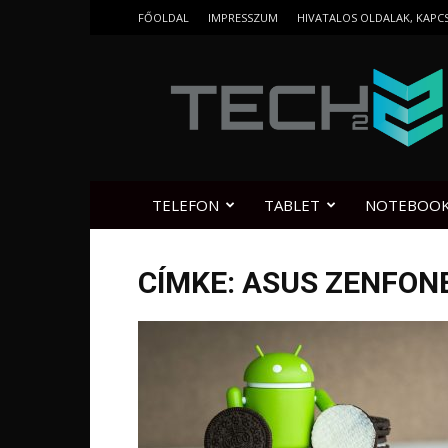
FŐOLDAL
IMPRESSZUM
HIVATALOS OLDALAK, KAPC
Tech2.hu
TELEFON
TABLET
NOTEBOO
CÍMKE: ASUS ZENFONE