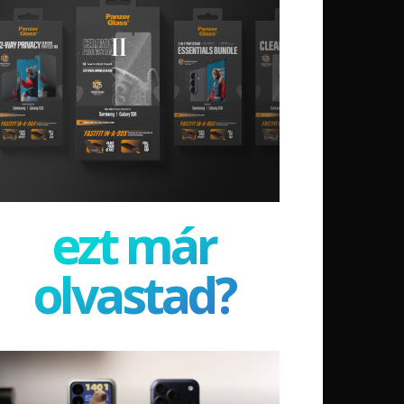
ezt már
olvastad?