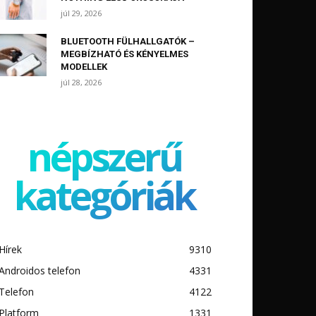
júl 29, 2026
BLUETOOTH FÜLHALLGATÓK –
MEGBÍZHATÓ ÉS KÉNYELMES
MODELLEK
júl 28, 2026
népszerű
kategóriák
Hírek
9310
Androidos telefon
4331
Telefon
4122
Platform
1331