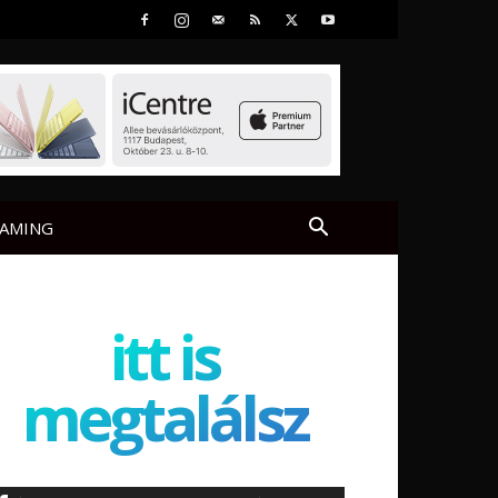
AMING
itt is
megtalálsz