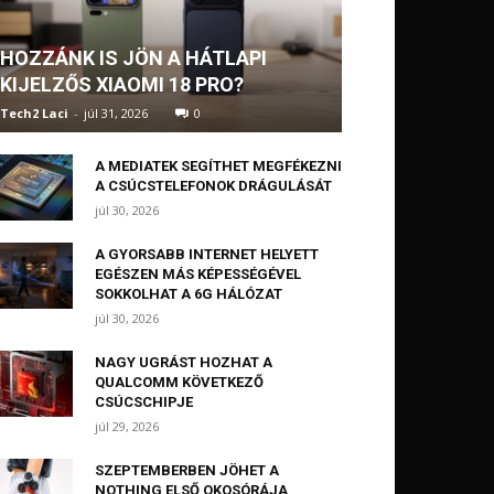
HOZZÁNK IS JÖN A HÁTLAPI
KIJELZŐS XIAOMI 18 PRO?
Tech2 Laci
-
júl 31, 2026
0
A MEDIATEK SEGÍTHET MEGFÉKEZNI
A CSÚCSTELEFONOK DRÁGULÁSÁT
júl 30, 2026
A GYORSABB INTERNET HELYETT
EGÉSZEN MÁS KÉPESSÉGÉVEL
SOKKOLHAT A 6G HÁLÓZAT
júl 30, 2026
NAGY UGRÁST HOZHAT A
QUALCOMM KÖVETKEZŐ
CSÚCSCHIPJE
júl 29, 2026
SZEPTEMBERBEN JÖHET A
NOTHING ELSŐ OKOSÓRÁJA