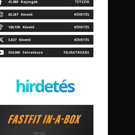
41,088
Rajongók
TETSZIK
63,287
Követő
KÖVETÉS
160,100
Követő
KÖVETÉS
3,827
Követő
KÖVETÉS
334,000
Feliratkozó
FELIRATKOZÁS
hirdetés