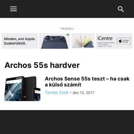
- Hirdetés -
Archos 55s hardver
Archos Sense 55s teszt – ha csak
a külső számít
Tamás Zsolt
-
dec 13, 2017