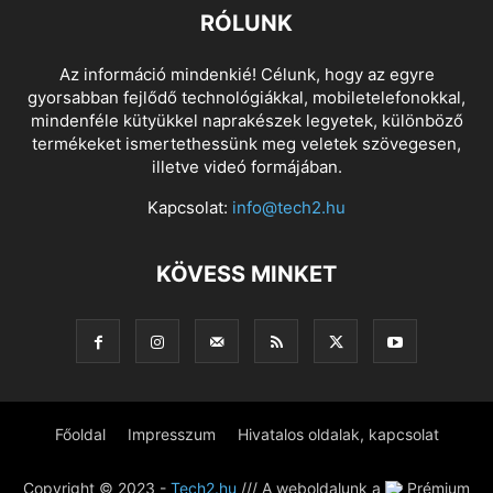
RÓLUNK
Az információ mindenkié! Célunk, hogy az egyre
gyorsabban fejlődő technológiákkal, mobiletelefonokkal,
mindenféle kütyükkel naprakészek legyetek, különböző
termékeket ismertethessünk meg veletek szövegesen,
illetve videó formájában.
Kapcsolat:
info@tech2.hu
KÖVESS MINKET
Főoldal
Impresszum
Hivatalos oldalak, kapcsolat
Copyright © 2023 -
Tech2.hu
/// A weboldalunk a
Prémium