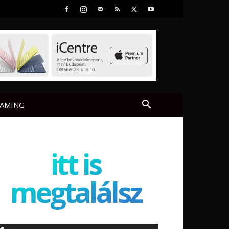
AMING
itt is
megtalálsz