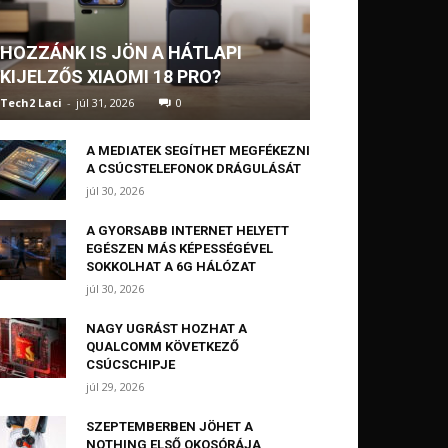
HOZZÁNK IS JÖN A HÁTLAPI
KIJELZŐS XIAOMI 18 PRO?
Tech2 Laci
-
júl 31, 2026
0
A MEDIATEK SEGÍTHET MEGFÉKEZNI
A CSÚCSTELEFONOK DRÁGULÁSÁT
júl 30, 2026
A GYORSABB INTERNET HELYETT
EGÉSZEN MÁS KÉPESSÉGÉVEL
SOKKOLHAT A 6G HÁLÓZAT
júl 30, 2026
NAGY UGRÁST HOZHAT A
QUALCOMM KÖVETKEZŐ
CSÚCSCHIPJE
júl 29, 2026
SZEPTEMBERBEN JÖHET A
NOTHING ELSŐ OKOSÓRÁJA