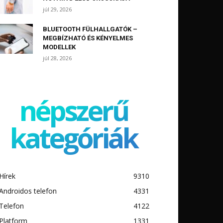
júl 29, 2026
BLUETOOTH FÜLHALLGATÓK –
MEGBÍZHATÓ ÉS KÉNYELMES
MODELLEK
júl 28, 2026
népszerű
kategóriák
Hírek
9310
Androidos telefon
4331
Telefon
4122
Platform
1331