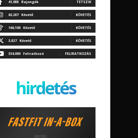
41,088
Rajongók
TETSZIK
63,287
Követő
KÖVETÉS
160,100
Követő
KÖVETÉS
3,827
Követő
KÖVETÉS
334,000
Feliratkozó
FELIRATKOZÁS
hirdetés