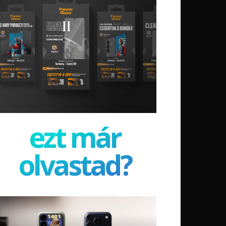
ezt már
olvastad?