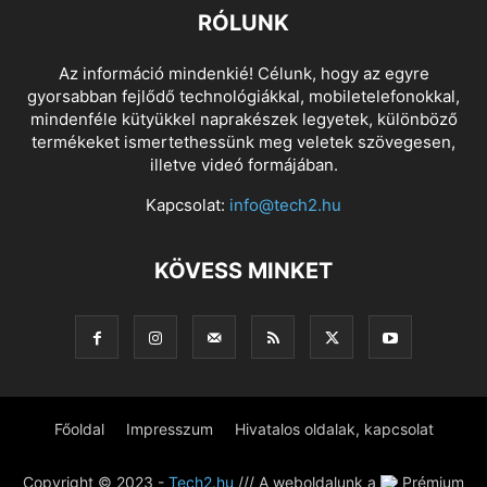
RÓLUNK
Az információ mindenkié! Célunk, hogy az egyre
gyorsabban fejlődő technológiákkal, mobiletelefonokkal,
mindenféle kütyükkel naprakészek legyetek, különböző
termékeket ismertethessünk meg veletek szövegesen,
illetve videó formájában.
Kapcsolat:
info@tech2.hu
KÖVESS MINKET
Főoldal
Impresszum
Hivatalos oldalak, kapcsolat
Copyright © 2023 -
Tech2.hu
/// A weboldalunk a
Prémium