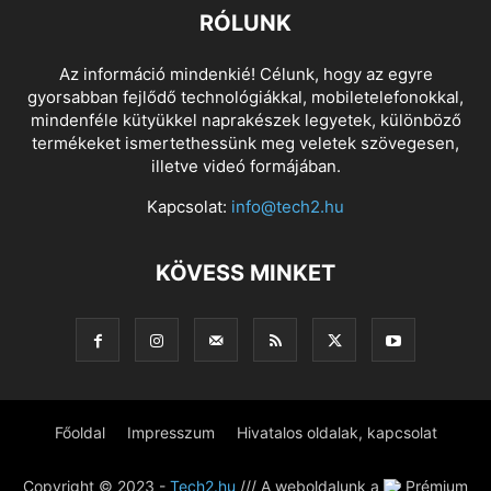
RÓLUNK
Az információ mindenkié! Célunk, hogy az egyre
gyorsabban fejlődő technológiákkal, mobiletelefonokkal,
mindenféle kütyükkel naprakészek legyetek, különböző
termékeket ismertethessünk meg veletek szövegesen,
illetve videó formájában.
Kapcsolat:
info@tech2.hu
KÖVESS MINKET
Főoldal
Impresszum
Hivatalos oldalak, kapcsolat
Copyright © 2023 -
Tech2.hu
/// A weboldalunk a
Prémium