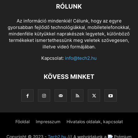
RÓLUNK
Az információ mindenkié! Célunk, hogy az egyre
gyorsabban fejlődő technológiákkal, mobiletelefonokkal,
mindenféle kütyükkel naprakészek legyetek, különböző
termékeket ismertethessünk meg veletek szövegesen,
illetve videó formájában.
Kapcsolat:
info@tech2.hu
KÖVESS MINKET
Főoldal
Impresszum
Hivatalos oldalak, kapcsolat
Copyright © 2023 -
Tech2.hu
/// A weboldalunk a
Prémium