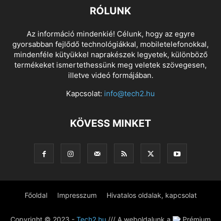
RÓLUNK
Az információ mindenkié! Célunk, hogy az egyre
gyorsabban fejlődő technológiákkal, mobiletelefonokkal,
mindenféle kütyükkel naprakészek legyetek, különböző
termékeket ismertethessünk meg veletek szövegesen,
illetve videó formájában.
Kapcsolat:
info@tech2.hu
KÖVESS MINKET
Főoldal
Impresszum
Hivatalos oldalak, kapcsolat
Copyright © 2023 -
Tech2.hu
/// A weboldalunk a
Prémium