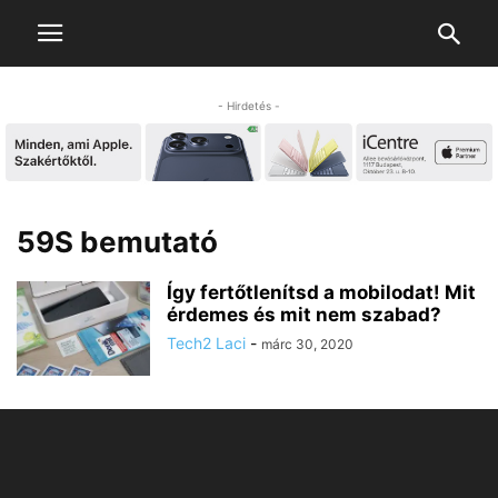
- Hirdetés -
59S bemutató
Így fertőtlenítsd a mobilodat! Mit
érdemes és mit nem szabad?
Tech2 Laci
-
márc 30, 2020