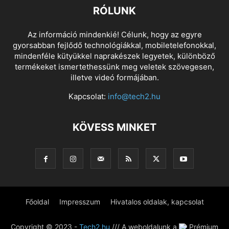
RÓLUNK
Az információ mindenkié! Célunk, hogy az egyre
gyorsabban fejlődő technológiákkal, mobiletelefonokkal,
mindenféle kütyükkel naprakészek legyetek, különböző
termékeket ismertethessünk meg veletek szövegesen,
illetve videó formájában.
Kapcsolat:
info@tech2.hu
KÖVESS MINKET
Főoldal
Impresszum
Hivatalos oldalak, kapcsolat
Copyright © 2023 -
Tech2.hu
/// A weboldalunk a
Prémium