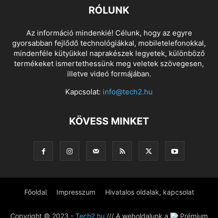
RÓLUNK
Az információ mindenkié! Célunk, hogy az egyre
gyorsabban fejlődő technológiákkal, mobiletelefonokkal,
mindenféle kütyükkel naprakészek legyetek, különböző
termékeket ismertethessünk meg veletek szövegesen,
illetve videó formájában.
Kapcsolat:
info@tech2.hu
KÖVESS MINKET
Főoldal
Impresszum
Hivatalos oldalak, kapcsolat
Copyright © 2023 -
Tech2.hu
/// A weboldalunk a
Prémium