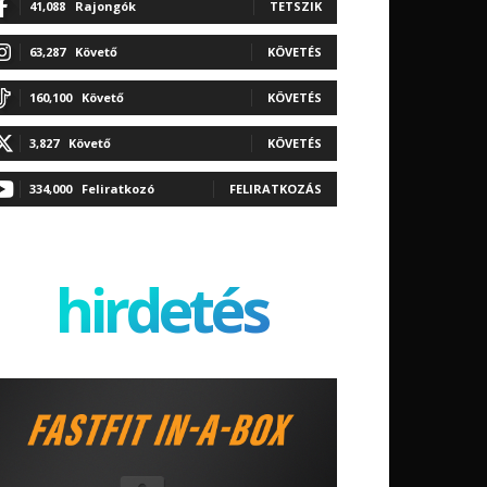
41,088
Rajongók
TETSZIK
63,287
Követő
KÖVETÉS
160,100
Követő
KÖVETÉS
3,827
Követő
KÖVETÉS
334,000
Feliratkozó
FELIRATKOZÁS
hirdetés