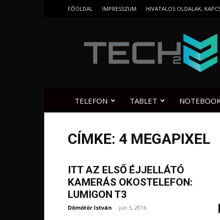
FŐOLDAL
IMPRESSZUM
HIVATALOS OLDALAK, KAPC
Tech2.hu
TELEFON
TABLET
NOTEBOO
CÍMKE: 4 MEGAPIXEL
ITT AZ ELSŐ ÉJJELLÁTÓ
KAMERÁS OKOSTELEFON:
LUMIGON T3
Dömötör István
-
jún 5, 2016