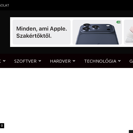
SOLAT
K
SZOFTVER
HARDVER
TECHNOLÓGIA
G
0