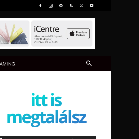
AMING
itt is
megtalálsz