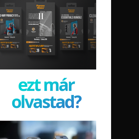
ezt már
olvastad?