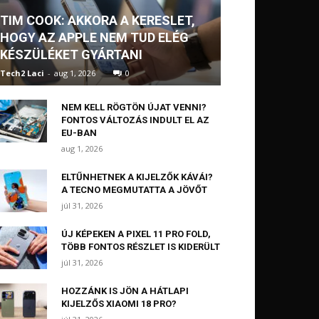
TIM COOK: AKKORA A KERESLET,
HOGY AZ APPLE NEM TUD ELÉG
KÉSZÜLÉKET GYÁRTANI
Tech2 Laci
-
aug 1, 2026
0
NEM KELL RÖGTÖN ÚJAT VENNI?
FONTOS VÁLTOZÁS INDULT EL AZ
EU-BAN
aug 1, 2026
ELTŰNHETNEK A KIJELZŐK KÁVÁI?
A TECNO MEGMUTATTA A JÖVŐT
júl 31, 2026
ÚJ KÉPEKEN A PIXEL 11 PRO FOLD,
TÖBB FONTOS RÉSZLET IS KIDERÜLT
júl 31, 2026
HOZZÁNK IS JÖN A HÁTLAPI
KIJELZŐS XIAOMI 18 PRO?