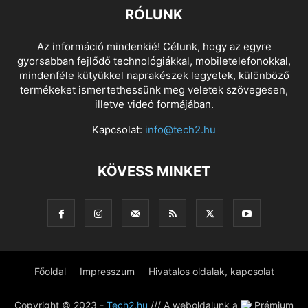
RÓLUNK
Az információ mindenkié! Célunk, hogy az egyre
gyorsabban fejlődő technológiákkal, mobiletelefonokkal,
mindenféle kütyükkel naprakészek legyetek, különböző
termékeket ismertethessünk meg veletek szövegesen,
illetve videó formájában.
Kapcsolat:
info@tech2.hu
KÖVESS MINKET
Főoldal
Impresszum
Hivatalos oldalak, kapcsolat
Copyright © 2023 -
Tech2.hu
/// A weboldalunk a
Prémium