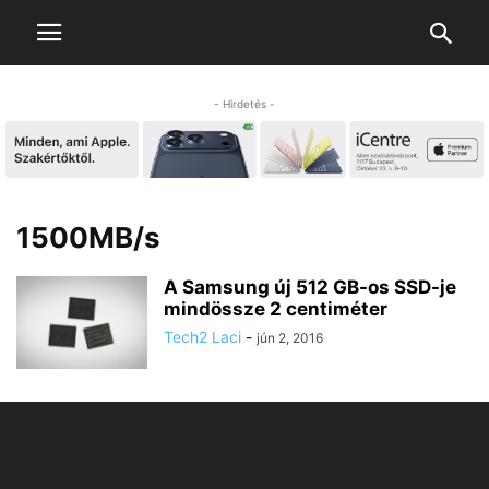
- Hirdetés -
1500MB/s
A Samsung új 512 GB-os SSD-je
mindössze 2 centiméter
Tech2 Laci
-
jún 2, 2016