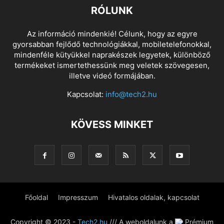
RÓLUNK
Az információ mindenkié! Célunk, hogy az egyre
gyorsabban fejlődő technológiákkal, mobiletelefonokkal,
mindenféle kütyükkel naprakészek legyetek, különböző
termékeket ismertethessünk meg veletek szövegesen,
illetve videó formájában.
Kapcsolat:
info@tech2.hu
KÖVESS MINKET
Főoldal
Impresszum
Hivatalos oldalak, kapcsolat
Copyright © 2023 -
Tech2.hu
/// A weboldalunk a
Prémium