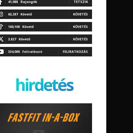
41,088
Rajongók
TETSZIK
63,287
Követő
KÖVETÉS
160,100
Követő
KÖVETÉS
3,827
Követő
KÖVETÉS
334,000
Feliratkozó
FELIRATKOZÁS
hirdetés