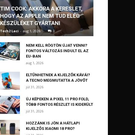
TIM COOK: AKKORA A KERESLET,
HOGY AZ APPLE NEM TUD ELÉG
KÉSZÜLÉKET GYÁRTANI
Tech2 Laci
-
aug 1, 2026
0
NEM KELL RÖGTÖN ÚJAT VENNI?
FONTOS VÁLTOZÁS INDULT EL AZ
EU-BAN
aug 1, 2026
ELTŰNHETNEK A KIJELZŐK KÁVÁI?
A TECNO MEGMUTATTA A JÖVŐT
júl 31, 2026
ÚJ KÉPEKEN A PIXEL 11 PRO FOLD,
TÖBB FONTOS RÉSZLET IS KIDERÜLT
júl 31, 2026
HOZZÁNK IS JÖN A HÁTLAPI
KIJELZŐS XIAOMI 18 PRO?