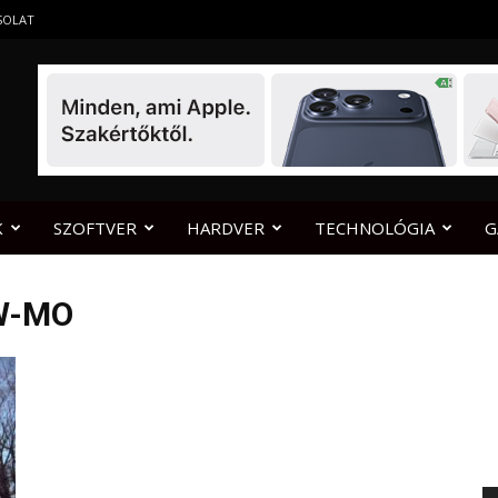
SOLAT
K
SZOFTVER
HARDVER
TECHNOLÓGIA
G
OW-MO