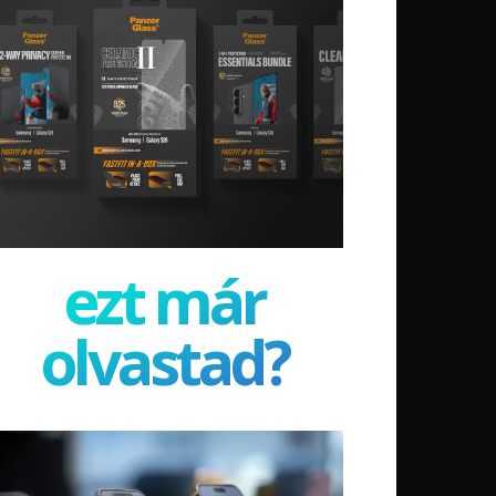
ezt már
olvastad?