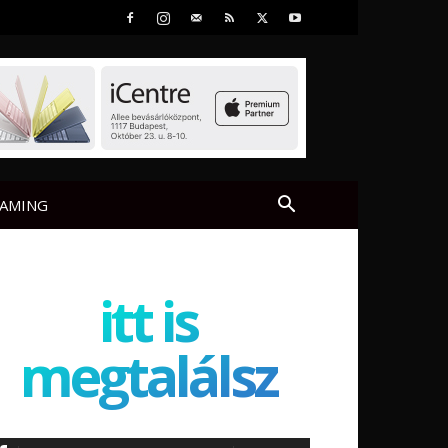
AMING
itt is
megtalálsz