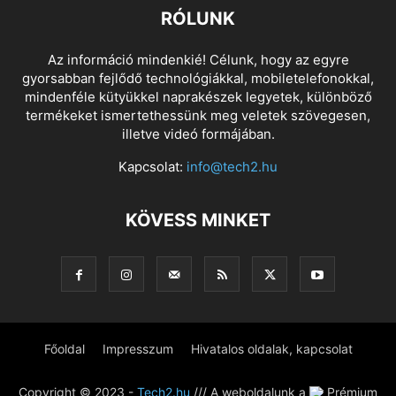
RÓLUNK
Az információ mindenkié! Célunk, hogy az egyre
gyorsabban fejlődő technológiákkal, mobiletelefonokkal,
mindenféle kütyükkel naprakészek legyetek, különböző
termékeket ismertethessünk meg veletek szövegesen,
illetve videó formájában.
Kapcsolat:
info@tech2.hu
KÖVESS MINKET
Főoldal
Impresszum
Hivatalos oldalak, kapcsolat
Copyright © 2023 -
Tech2.hu
/// A weboldalunk a
Prémium