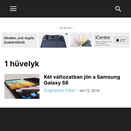
- Hirdetés -
1 hüvelyk
Két változatban jön a Samsung
Galaxy S8
Daghistani Péter
-
okt 12, 2016