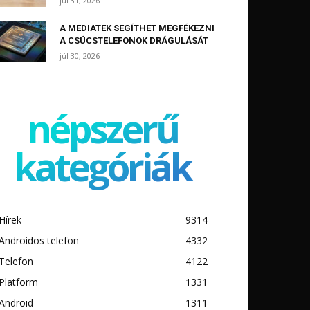
júl 31, 2026
A MEDIATEK SEGÍTHET MEGFÉKEZNI
A CSÚCSTELEFONOK DRÁGULÁSÁT
júl 30, 2026
népszerű
kategóriák
Hírek
9314
Androidos telefon
4332
Telefon
4122
Platform
1331
Android
1311