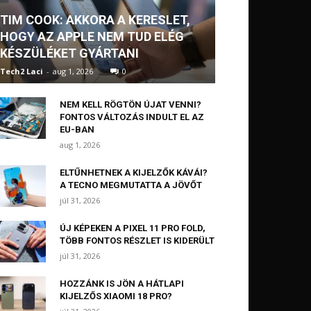
TIM COOK: AKKORA A KERESLET,
HOGY AZ APPLE NEM TUD ELÉG
KÉSZÜLÉKET GYÁRTANI
Tech2 Laci
-
aug 1, 2026
0
NEM KELL RÖGTÖN ÚJAT VENNI?
FONTOS VÁLTOZÁS INDULT EL AZ
EU-BAN
aug 1, 2026
ELTŰNHETNEK A KIJELZŐK KÁVÁI?
A TECNO MEGMUTATTA A JÖVŐT
júl 31, 2026
ÚJ KÉPEKEN A PIXEL 11 PRO FOLD,
TÖBB FONTOS RÉSZLET IS KIDERÜLT
júl 31, 2026
HOZZÁNK IS JÖN A HÁTLAPI
KIJELZŐS XIAOMI 18 PRO?