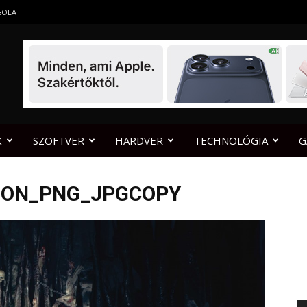
SOLAT
K
SZOFTVER
HARDVER
TECHNOLÓGIA
G
ION_PNG_JPGCOPY