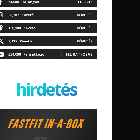
41,088
Rajongók
TETSZIK
63,287
Követő
KÖVETÉS
160,100
Követő
KÖVETÉS
3,827
Követő
KÖVETÉS
334,000
Feliratkozó
FELIRATKOZÁS
hirdetés