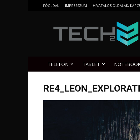
FŐOLDAL
IMPRESSZUM
HIVATALOS OLDALAK, KAPC
Tech2.hu
TELEFON
TABLET
NOTEBOO
RE4_LEON_EXPLORAT