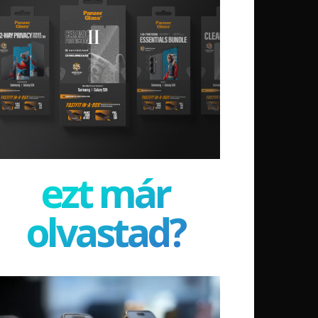
ezt már
olvastad?