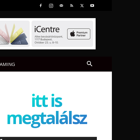
AMING
itt is
megtalálsz