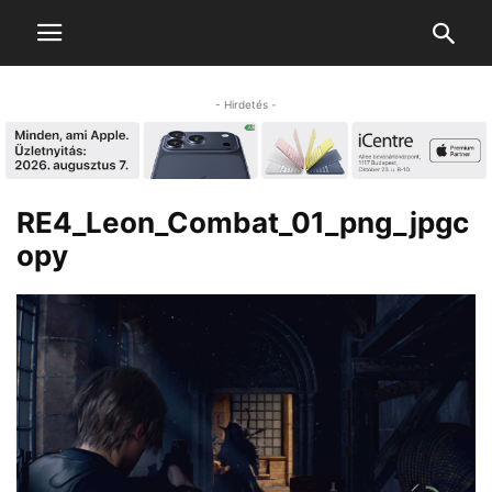
- Hirdetés -
RE4_Leon_Combat_01_png_jpgc
opy