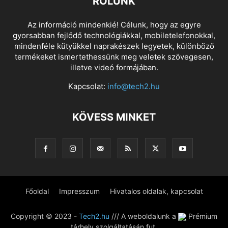
RÓLUNK
Az információ mindenkié! Célunk, hogy az egyre
gyorsabban fejlődő technológiákkal, mobiletelefonokkal,
mindenféle kütyükkel naprakészek legyetek, különböző
termékeket ismertethessünk meg veletek szövegesen,
illetve videó formájában.
Kapcsolat:
info@tech2.hu
KÖVESS MINKET
Főoldal
Impresszum
Hivatalos oldalak, kapcsolat
Copyright © 2023 -
Tech2.hu
/// A weboldalunk a
Prémium
tárhely szolgáltatásán fut.