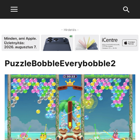
- Hirdetés -
PuzzleBobbleEverybobble2