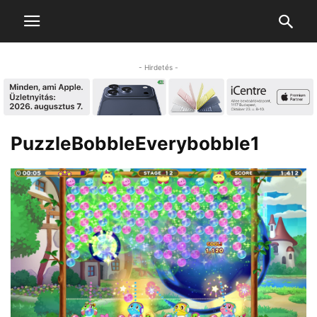
- Hirdetés -
PuzzleBobbleEverybobble1