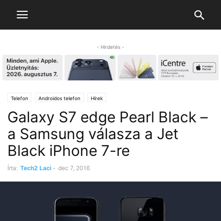
- Hirdetés -
Telefon
Androidos telefon
Hírek
Galaxy S7 edge Pearl Black –
a Samsung válasza a Jet
Black iPhone 7-re
Írta:
Tech2 Laci
-
dec 7, 2016