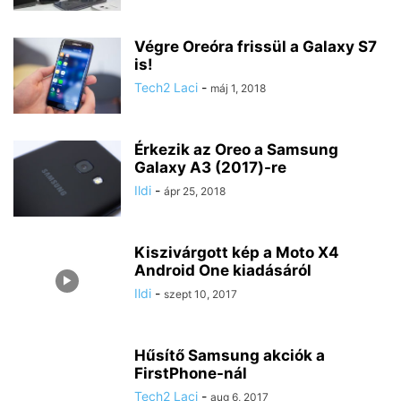
Végre Oreóra frissül a Galaxy S7
is!
Tech2 Laci
-
máj 1, 2018
Érkezik az Oreo a Samsung
Galaxy A3 (2017)-re
Ildi
-
ápr 25, 2018
Kiszivárgott kép a Moto X4
Android One kiadásáról
Ildi
-
szept 10, 2017
Hűsítő Samsung akciók a
FirstPhone-nál
Tech2 Laci
-
aug 6, 2017