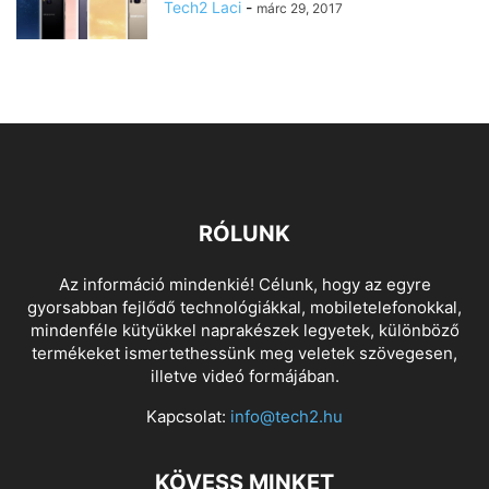
Tech2 Laci
-
márc 29, 2017
RÓLUNK
Az információ mindenkié! Célunk, hogy az egyre
gyorsabban fejlődő technológiákkal, mobiletelefonokkal,
mindenféle kütyükkel naprakészek legyetek, különböző
termékeket ismertethessünk meg veletek szövegesen,
illetve videó formájában.
Kapcsolat:
info@tech2.hu
KÖVESS MINKET