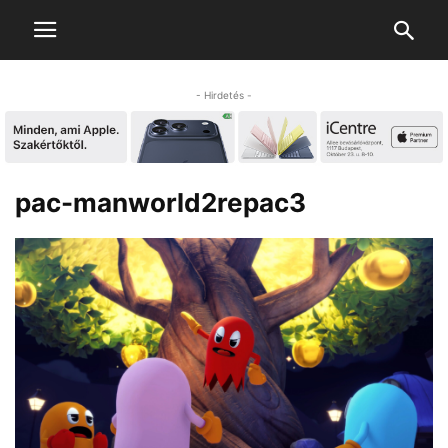
- Hirdetés -
pac-manworld2repac3