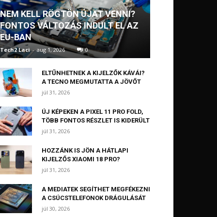
NEM KELL RÖGTÖN ÚJAT VENNI?
FONTOS VÁLTOZÁS INDULT EL AZ
EU-BAN
Tech2 Laci
-
aug 1, 2026
0
ELTŰNHETNEK A KIJELZŐK KÁVÁI?
A TECNO MEGMUTATTA A JÖVŐT
júl 31, 2026
ÚJ KÉPEKEN A PIXEL 11 PRO FOLD,
TÖBB FONTOS RÉSZLET IS KIDERÜLT
júl 31, 2026
HOZZÁNK IS JÖN A HÁTLAPI
KIJELZŐS XIAOMI 18 PRO?
júl 31, 2026
A MEDIATEK SEGÍTHET MEGFÉKEZNI
A CSÚCSTELEFONOK DRÁGULÁSÁT
júl 30, 2026