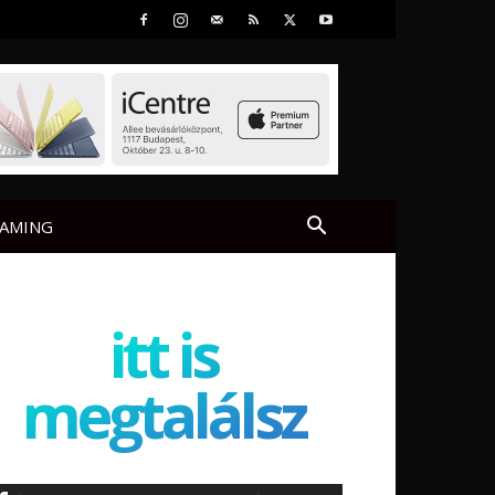
AMING
itt is
megtalálsz