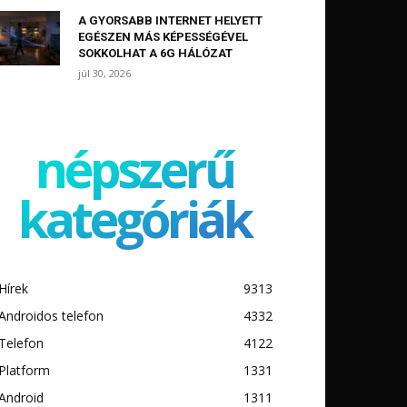
A GYORSABB INTERNET HELYETT
EGÉSZEN MÁS KÉPESSÉGÉVEL
SOKKOLHAT A 6G HÁLÓZAT
júl 30, 2026
népszerű
kategóriák
Hírek
9313
Androidos telefon
4332
Telefon
4122
Platform
1331
Android
1311