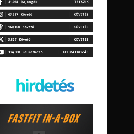
41,088
Rajongók
TETSZIK
63,287
Követő
KÖVETÉS
160,100
Követő
KÖVETÉS
3,827
Követő
KÖVETÉS
334,000
Feliratkozó
FELIRATKOZÁS
hirdetés