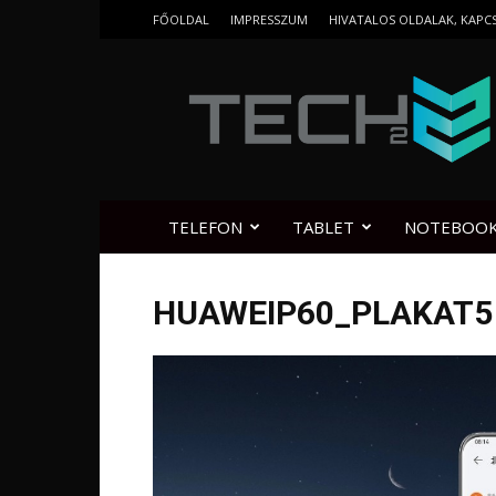
FŐOLDAL
IMPRESSZUM
HIVATALOS OLDALAK, KAPC
Tech2.hu
TELEFON
TABLET
NOTEBOO
HUAWEIP60_PLAKAT5