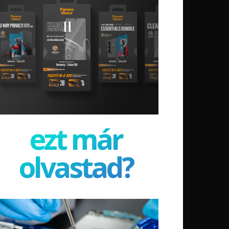
ezt már
olvastad?