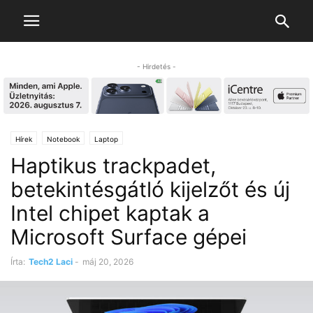
- Hirdetés -
Hírek
Notebook
Laptop
Haptikus trackpadet,
betekintésgátló kijelzőt és új
Intel chipet kaptak a
Microsoft Surface gépei
Írta:
Tech2 Laci
-
máj 20, 2026