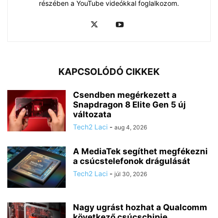
részében a YouTube videókkal foglalkozom.
KAPCSOLÓDÓ CIKKEK
Csendben megérkezett a
Snapdragon 8 Elite Gen 5 új
változata
Tech2 Laci
-
aug 4, 2026
A MediaTek segíthet megfékezni
a csúcstelefonok drágulását
Tech2 Laci
-
júl 30, 2026
Nagy ugrást hozhat a Qualcomm
következő csúcschipje