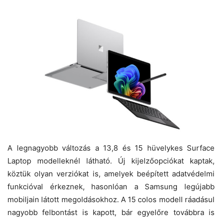
A legnagyobb változás a 13,8 és 15 hüvelykes Surface
Laptop modelleknél látható. Új kijelzőopciókat kaptak,
köztük olyan verziókat is, amelyek beépített adatvédelmi
funkcióval érkeznek, hasonlóan a Samsung legújabb
mobiljain látott megoldásokhoz. A 15 colos modell ráadásul
nagyobb felbontást is kapott, bár egyelőre továbbra is