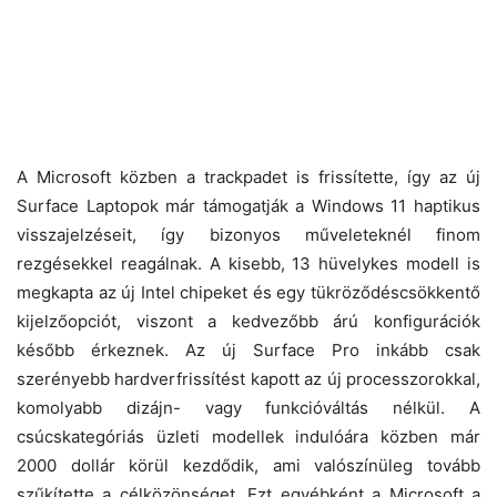
A Microsoft közben a trackpadet is frissítette, így az új
Surface Laptopok már támogatják a Windows 11 haptikus
visszajelzéseit, így bizonyos műveleteknél finom
rezgésekkel reagálnak. A kisebb, 13 hüvelykes modell is
megkapta az új Intel chipeket és egy tükröződéscsökkentő
kijelzőopciót, viszont a kedvezőbb árú konfigurációk
később érkeznek. Az új Surface Pro inkább csak
szerényebb hardverfrissítést kapott az új processzorokkal,
komolyabb dizájn- vagy funkcióváltás nélkül. A
csúcskategóriás üzleti modellek indulóára közben már
2000 dollár körül kezdődik, ami valószínüleg tovább
szűkítette a célközönséget. Ezt egyébként a Microsoft a