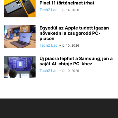
Pixel 11 történelmet írhat
Tech2 Laci
-
júl 14, 2026
Egyedül az Apple tudott igazán
növekedni a zsugorodó PC-
piacon
Tech2 Laci
-
júl 10, 2026
Új piacra léphet a Samsung, jön a
saját AI-chipje PC-khez
Tech2 Laci
-
júl 10, 2026