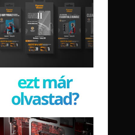
ezt már
olvastad?