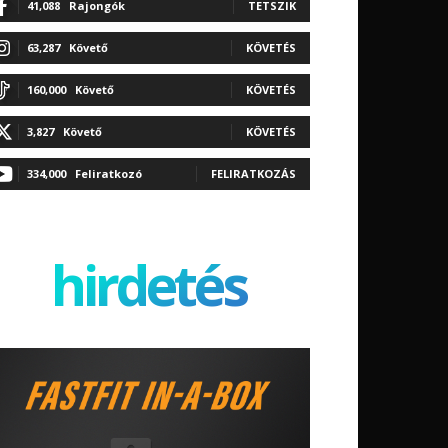
41,088
Rajongók
TETSZIK
63,287
Követő
KÖVETÉS
160,000
Követő
KÖVETÉS
3,827
Követő
KÖVETÉS
334,000
Feliratkozó
FELIRATKOZÁS
hirdetés