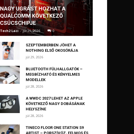
NAGY UGRÁST HOZHAT A
QUALCOMM KÖVETKEZŐ
CSÚCSCHIPJE
Tech2 Laci
-
júl 29, 2026
0
SZEPTEMBERBEN JÖHET A
NOTHING ELSŐ OKOSÓRÁJA
júl 29, 2026
BLUETOOTH FÜLHALLGATÓK –
MEGBÍZHATÓ ÉS KÉNYELMES
MODELLEK
júl 28, 2026
A WWDC 2027 LEHET AZ APPLE
KÖVETKEZŐ NAGY DOBÁSÁNAK
HELYSZÍNE
júl 28, 2026
TINECO FLOOR ONE STATION S9
ARTIST – PORSZÍVÓZ, FELMOS ÉS