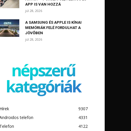
APP IS VAN HOZZÁ
júl 28, 2026
A SAMSUNG ÉS APPLE IS KÍNAI
MEMÓRIÁK FELÉ FORDULHAT A
JÖVŐBEN
júl 28, 2026
népszerű
kategóriák
Hírek
9307
Androidos telefon
4331
Telefon
4122