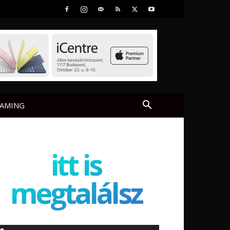
AMING
itt is
megtalálsz