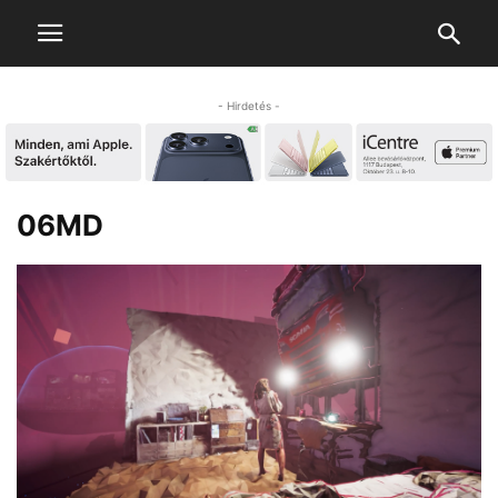
- Hirdetés -
06MD