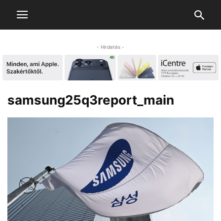
- Hirdetés -
samsung25q3report_main