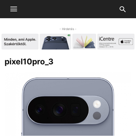
- Hirdetés -
pixel10pro_3