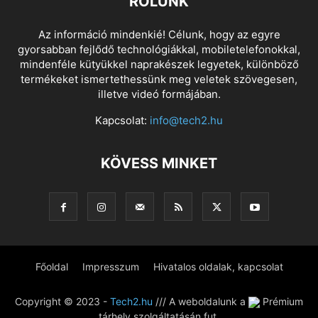
RÓLUNK
Az információ mindenkié! Célunk, hogy az egyre
gyorsabban fejlődő technológiákkal, mobiletelefonokkal,
mindenféle kütyükkel naprakészek legyetek, különböző
termékeket ismertethessünk meg veletek szövegesen,
illetve videó formájában.
Kapcsolat:
info@tech2.hu
KÖVESS MINKET
Főoldal
Impresszum
Hivatalos oldalak, kapcsolat
Copyright © 2023 -
Tech2.hu
/// A weboldalunk a
Prémium
tárhely szolgáltatásán fut.