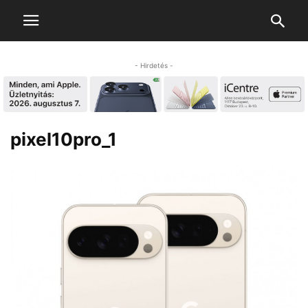
- Hirdetés -
pixel10pro_1