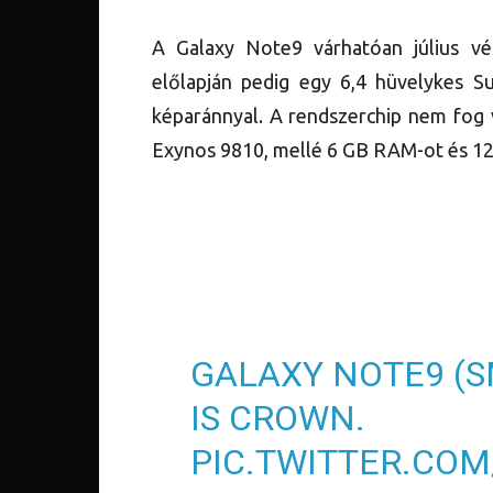
A Galaxy Note9 várhatóan július v
előlapján pedig egy 6,4 hüvelykes Su
képaránnyal. A rendszerchip nem fog 
Exynos 9810, mellé 6 GB RAM-ot és 12
GALAXY NOTE9 (
IS CROWN.
PIC.TWITTER.COM