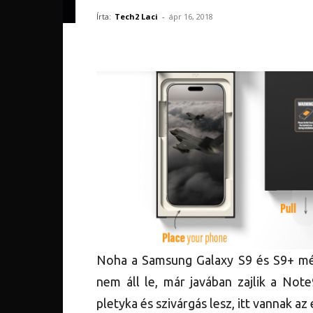
Írta:
Tech2 Laci
-
ápr 16, 2018
Noha a Samsung Galaxy S9 és S9+ mé
nem áll le, már javában zajlik a Not
pletyka és szivárgás lesz, itt vannak az