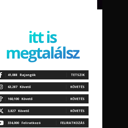
itt is
megtalálsz
41,088
Rajongók
TETSZIK
63,287
Követő
KÖVETÉS
160,100
Követő
KÖVETÉS
3,827
Követő
KÖVETÉS
334,000
Feliratkozó
FELIRATKOZÁS