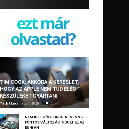
ezt már
olvastad?
TIM COOK: AKKORA A KERESLET,
HOGY AZ APPLE NEM TUD ELÉG
KÉSZÜLÉKET GYÁRTANI
Tech2 Laci
-
aug 1, 2026
0
NEM KELL RÖGTÖN ÚJAT VENNI?
FONTOS VÁLTOZÁS INDULT EL AZ
EU-BAN