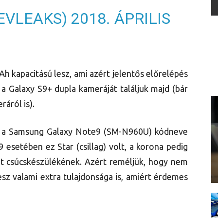
EVLEAKS)
2018. ÁPRILIS
h kapacitású lesz, ami azért jelentős előrelépés
a Galaxy S9+ dupla kameráját találjuk majd (bár
ráról is).
gy a Samsung Galaxy Note9 (SM-N960U) kódneve
 esetében ez Star (csillag) volt, a korona pedig
t csúcskészülékének. Azért reméljük, hogy nem
esz valami extra tulajdonsága is, amiért érdemes