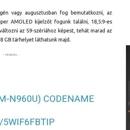
égén vagy augusztusban fog bemutatkozni, az
per AMOLED kijelzőt fogunk találni, 18,5:9-es
változni az S9-szériához képest, tehát marad az
8 GB tárhelyet láthatunk majd.
- Hirdetés -
SM-N960U) CODENAME
/5WIF6FBTIP