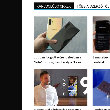
KAPCSOLÓDÓ CIKKEK
TÖBB A SZERZŐTŐL
Jobban fogyott előrendelésben a
Bemutatjuk 
Note10 itthon, mint tavaly a Note9
felületet
A Note9-ről kérdeztük a Samsung
Rendesen ki