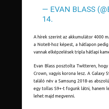
— EVAN BLASS (@
14.
A hírek szerint az akkumulátor 4000 mA
a Note8-hoz képest, a hátlapon pedig 
vannak elképzelések tripla hátlapi kame
Evan Blass posztolta Twitteren, ho
Crown, vagyis korona lesz. A Galaxy S9
találó név a Samsung 2018-as abszolú
egy tollas S9+-t fogunk látni, hanem l
lehet majd megvenni.