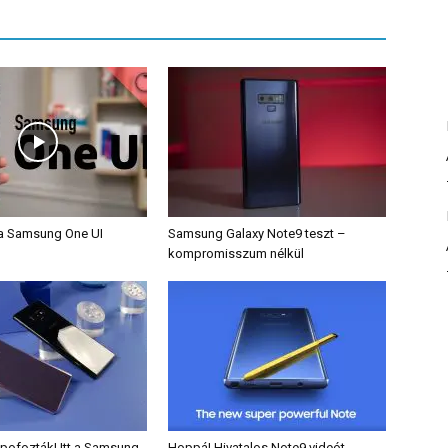
a Samsung One UI
Samsung Galaxy Note9 teszt –
kompromisszum nélkül
pofozták! Itt a Samsung
Hoppá! Hivatalos Note9 videót