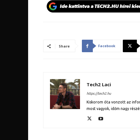
Facebook
Share
Tech2 Laci
https://tech2.hu
Kiskorom óta vonzott az inform
most vagyok, időm nagy részé