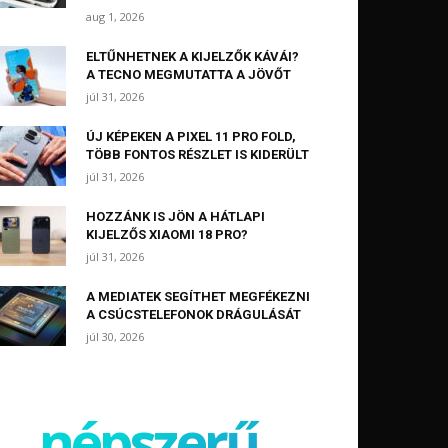
aug 1, 2026
ELTŰNHETNEK A KIJELZŐK KÁVÁI?
A TECNO MEGMUTATTA A JÖVŐT
júl 31, 2026
ÚJ KÉPEKEN A PIXEL 11 PRO FOLD,
TÖBB FONTOS RÉSZLET IS KIDERÜLT
júl 31, 2026
HOZZÁNK IS JÖN A HÁTLAPI
KIJELZŐS XIAOMI 18 PRO?
júl 31, 2026
A MEDIATEK SEGÍTHET MEGFÉKEZNI
A CSÚCSTELEFONOK DRÁGULÁSÁT
júl 30, 2026
népszerű