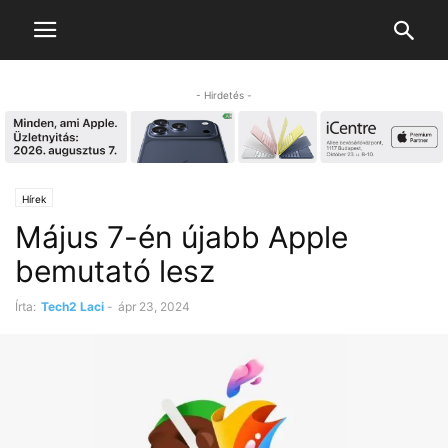
- Hirdetés -
Hírek
Május 7-én újabb Apple
bemutató lesz
Írta:
Tech2 Laci
-
ápr 23, 2024