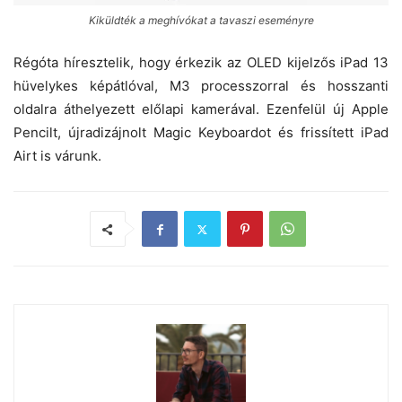
Kiküldték a meghívókat a tavaszi eseményre
Régóta híresztelik, hogy érkezik az OLED kijelzős iPad 13
hüvelykes képátlóval, M3 processzorral és hosszanti
oldalra áthelyezett előlapi kamerával. Ezenfelül új Apple
Pencilt, újradizájnolt Magic Keyboardot és frissített iPad
Airt is várunk.