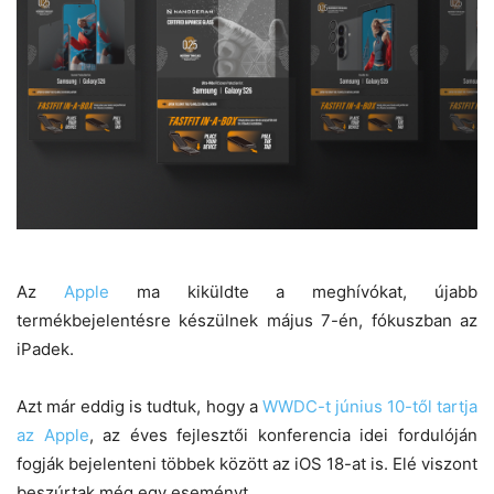
Az
Apple
ma kiküldte a meghívókat, újabb
termékbejelentésre készülnek május 7-én, fókuszban az
iPadek.
Azt már eddig is tudtuk, hogy a
WWDC-t június 10-től tartja
az Apple
, az éves fejlesztői konferencia idei fordulóján
fogják bejelenteni többek között az iOS 18-at is. Elé viszont
beszúrtak még egy eseményt.