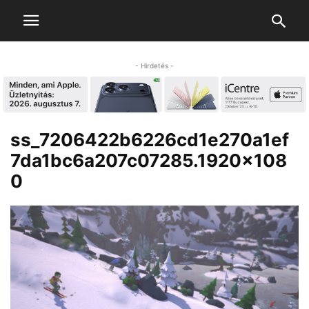
- Hirdetés -
ss_7206422b6226cd1e270a1ef
7da1bc6a207c07285.1920×108
0