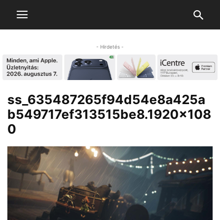
- Hirdetés -
ss_635487265f94d54e8a425a
b549717ef313515be8.1920×108
0