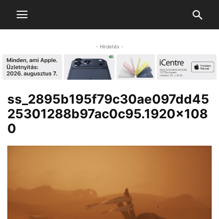
- Hirdetés -
ss_2895b195f79c30ae097dd45
25301288b97ac0c95.1920×108
0