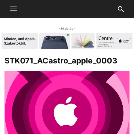
- Hirdetés -
STK071_ACastro_apple_0003