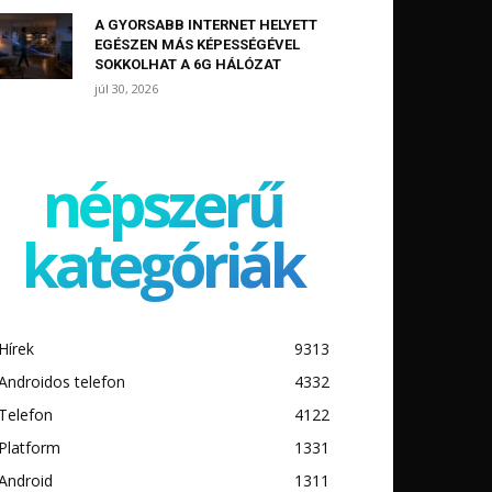
A GYORSABB INTERNET HELYETT
EGÉSZEN MÁS KÉPESSÉGÉVEL
SOKKOLHAT A 6G HÁLÓZAT
júl 30, 2026
népszerű
kategóriák
Hírek
9313
Androidos telefon
4332
Telefon
4122
Platform
1331
Android
1311