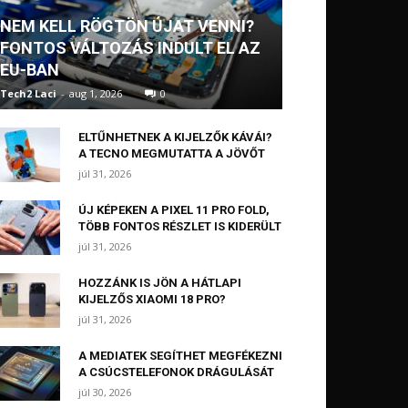
NEM KELL RÖGTÖN ÚJAT VENNI?
FONTOS VÁLTOZÁS INDULT EL AZ
EU-BAN
Tech2 Laci
-
aug 1, 2026
0
ELTŰNHETNEK A KIJELZŐK KÁVÁI?
A TECNO MEGMUTATTA A JÖVŐT
júl 31, 2026
ÚJ KÉPEKEN A PIXEL 11 PRO FOLD,
TÖBB FONTOS RÉSZLET IS KIDERÜLT
júl 31, 2026
HOZZÁNK IS JÖN A HÁTLAPI
KIJELZŐS XIAOMI 18 PRO?
júl 31, 2026
A MEDIATEK SEGÍTHET MEGFÉKEZNI
A CSÚCSTELEFONOK DRÁGULÁSÁT
júl 30, 2026