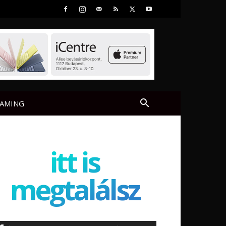
AMING
itt is
megtalálsz