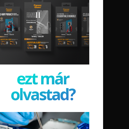
ezt már
olvastad?