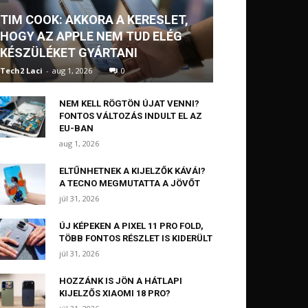
TIM COOK: AKKORA A KERESLET,
HOGY AZ APPLE NEM TUD ELÉG
KÉSZÜLÉKET GYÁRTANI
Tech2 Laci
-
aug 1, 2026
0
NEM KELL RÖGTÖN ÚJAT VENNI?
FONTOS VÁLTOZÁS INDULT EL AZ
EU-BAN
aug 1, 2026
ELTŰNHETNEK A KIJELZŐK KÁVÁI?
A TECNO MEGMUTATTA A JÖVŐT
júl 31, 2026
ÚJ KÉPEKEN A PIXEL 11 PRO FOLD,
TÖBB FONTOS RÉSZLET IS KIDERÜLT
júl 31, 2026
HOZZÁNK IS JÖN A HÁTLAPI
KIJELZŐS XIAOMI 18 PRO?