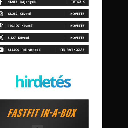
41,088
Rajongók
TETSZIK
63,287
Követő
KÖVETÉS
160,100
Követő
KÖVETÉS
3,827
Követő
KÖVETÉS
334,000
Feliratkozó
FELIRATKOZÁS
hirdetés