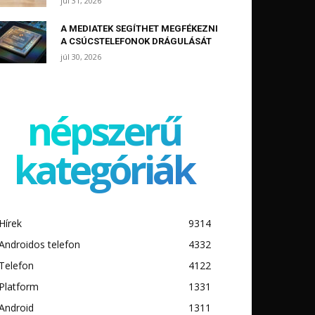
júl 31, 2026
A MEDIATEK SEGÍTHET MEGFÉKEZNI
A CSÚCSTELEFONOK DRÁGULÁSÁT
júl 30, 2026
népszerű
kategóriák
Hírek
9314
Androidos telefon
4332
Telefon
4122
Platform
1331
Android
1311