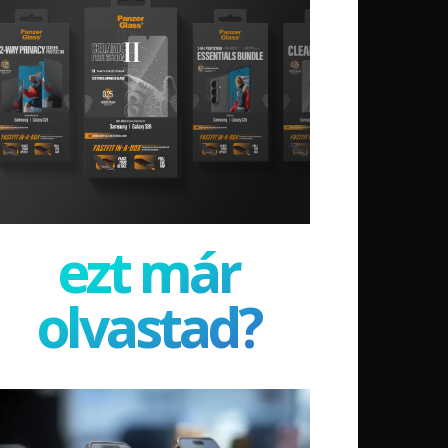
ezt már
olvastad?