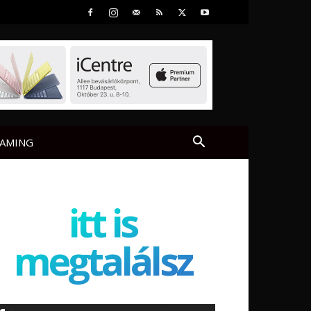
AMING
itt is
megtalálsz