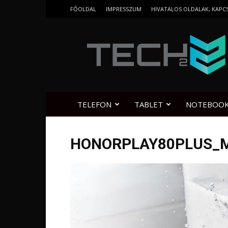
FŐOLDAL
IMPRESSZUM
HIVATALOS OLDALAK, KAPC
Tech2.hu
TELEFON
TABLET
NOTEBOO
HONORPLAY80PLUS_