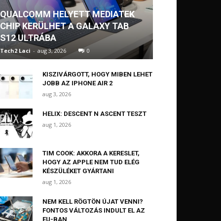
QUALCOMM HELYETT MEDIATEK
CHIP KERÜLHET A GALAXY TAB
S12 ULTRÁBA
Tech2 Laci
-
aug 3, 2026
0
KISZIVÁRGOTT, HOGY MIBEN LEHET
JOBB AZ IPHONE AIR 2
aug 3, 2026
HELIX: DESCENT N ASCENT TESZT
aug 1, 2026
TIM COOK: AKKORA A KERESLET,
HOGY AZ APPLE NEM TUD ELÉG
KÉSZÜLÉKET GYÁRTANI
aug 1, 2026
NEM KELL RÖGTÖN ÚJAT VENNI?
FONTOS VÁLTOZÁS INDULT EL AZ
EU-BAN