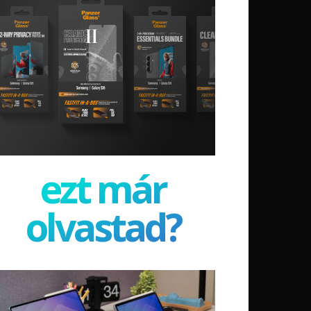
ezt már
olvastad?