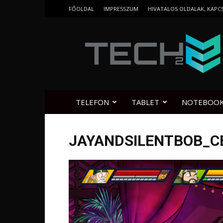
FŐOLDAL
IMPRESSZUM
HIVATALOS OLDALAK, KAPC
Tech2.hu
TELEFON
TABLET
NOTEBOO
JAYANDSILENTBOB_C