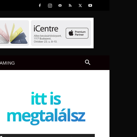
AMING
itt is
megtalálsz