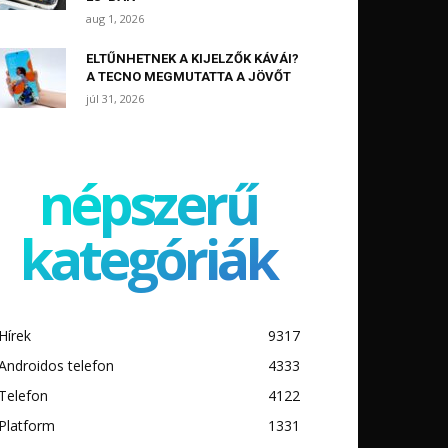
aug 1, 2026
ELTŰNHETNEK A KIJELZŐK KÁVÁI?
A TECNO MEGMUTATTA A JÖVŐT
júl 31, 2026
népszerű
kategóriák
Hírek
9317
Androidos telefon
4333
Telefon
4122
Platform
1331