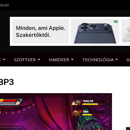
SOLAT
K
SZOFTVER
HARDVER
TECHNOLÓGIA
G
BP3