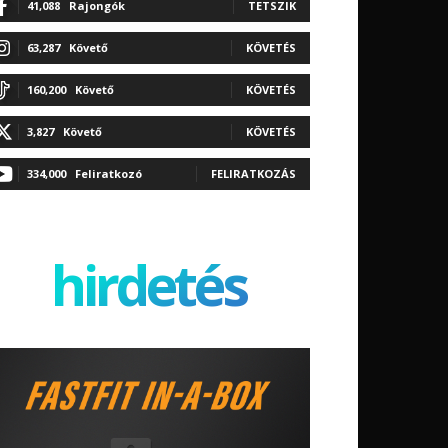
41,088
Rajongók
TETSZIK
63,287
Követő
KÖVETÉS
160,200
Követő
KÖVETÉS
3,827
Követő
KÖVETÉS
334,000
Feliratkozó
FELIRATKOZÁS
hirdetés